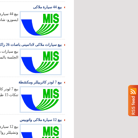
بيع 44 سيارة ملاكى
ايسوزو- شانا-
بيع سيارات ملاكى لادا/مينى باصات 26 راكب
الجلسة بالمصن
بيع 7 لودر كاتربيللر ومكشطة
تنكات 15 طن ق غ وكتا...
بيع 12 سيارة ملاكى واتوبيس
بيع 12 
وتشيللر رواك