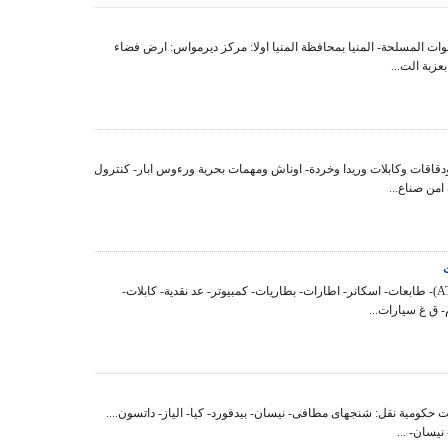
قوات المسلحة- المنيا بمحافظة المنيا اولا: مركز ديرمواس: ارض فضاء
ودقاقات وكابلات وريدا وخردة- اوناش ومهمات بحرية ورءوس ابار- كنترول
امن صناع...
بيع الات (ATM)- طابعات- اسكانر- اطارات- بطاريات- كمبيوتر- عد نقدية- كابلات-
 ق غ سيارات...
حكومية نقل: شنجهاى مطافى- نيسان- بيدفورد- كيا- الياز- داتسون....
نيسان- ...