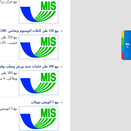
بيع جرار زرا
بيع 350 طن كابلات الومنيوم ونحاس- 1200 طن حديد وصاج
خشب - 85 طن بلاستيك- 18...
بيع 300 طن خامات حديد ورش وصلب وقطع غيار واستانلس
وملاكى- 4 ماكينة تجليخ ومخرط...
بيع 5 اتوبيس نيوبلان
بيع 5 اتوبيس نيوبلان- بطاريات- كاوتش- براميل......