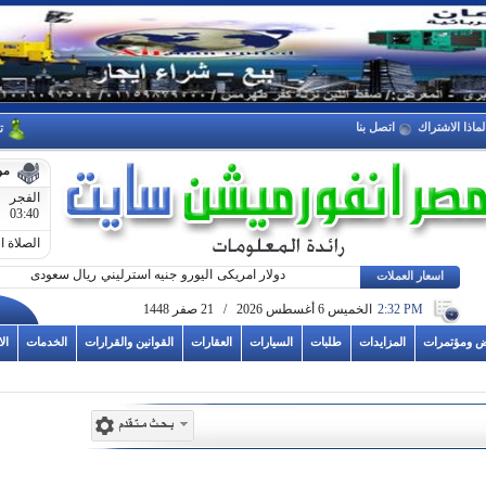
لماذا الاشتراك
اتصل بنا
ت
مو
الفجر
03:40
الصلاة ا
دولار امريكى
اليورو
جنيه استرليني
ريال سعودى
اسعار العملات
2:32 PM
الخميس 6 أغسطس 2026 / 21 صفر 1448
ض ومؤتمرات
المزايدات
طلبات
السيارات
العقارات
القوانين والقرارات
الخدمات
ال