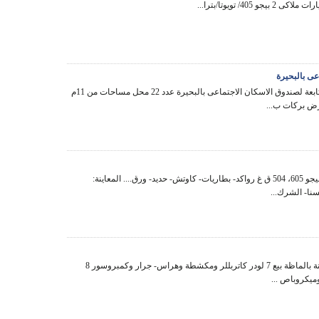
عى بالبحيرة
اولا: محلات تابعة لصندوق الاسكان الاجتماعى بالبحيرة عدد 22 محل مساحات من 11م
بيع سيارات بيجو 605، 504 ق غ رواكد- بطاريات- كاوتش- حديد- ورق.... المعاينة:
سنا- الشرك...
البيغ والمعاينة بالماظة بيع 7 لودر كاتربللر ومكشطة وهراس- جرار وكمبروسور 8
ميكروباص ...