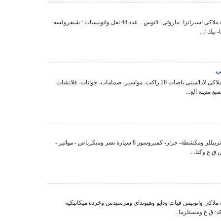
بيع 44 سيارة ملاكى اسبرانزا- ماروتى- لانوس... عدد 44 نقل واتوبيسات : شيفرولسه-
 بيك ا...
بيع سيارات ملاكى لادا/مينى باصات 26 راكب- مواسير- صمامات- جوانات- فلانشات
ع مدينة الع...
بيع 7 لودر كاتربيللر ومكشطة- جرار- كمبروسور 8 سيارة نصر وميكرباص - مواتير -
سيارة ملاكى واتوبيس فيات ودايو وهيونداى ومرسيدس وخردة ميكانيكية
د: ق غ ومستلزما...