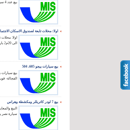
بيع عدد 4 سيارات ملاكى 2 بيجو 405/ تويوتا/بترا...
اولا: محلات تابعة لصندوق الاسكان الاجتما
الى 20م2 بارض بركات ب...
بيع سيارات بيجو 605، 504
الفجالة- قوي
بيع 7 لودر كاتربللر ومكشطة وهراس
سيارة نصر و