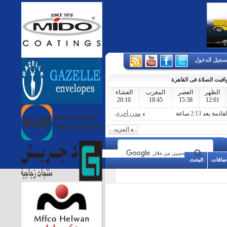
سجيل الدخول
اقبت الصلاة فى القاهرة
الظهر
العصر
المغرب
العشاء
20:10
18:45
15:38
12:01
لقادمة بعد
2:13
ساعة
مدن أخرى
المزيد
اضافات
البحث