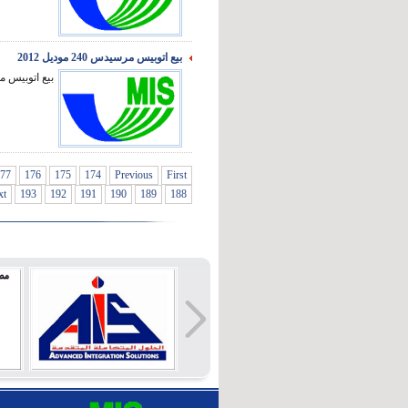
بيع اتوبيس مرسيدس 240 موديل 2012
بيع اتوبيس مرسيدس 40
77
176
175
174
Previous
First
xt
193
192
191
190
189
188