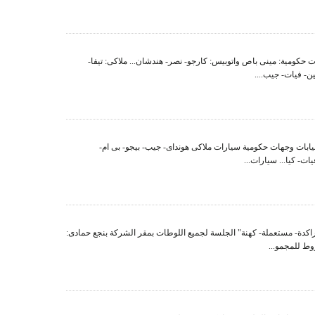
حكومية: مينى باص واتوبيس: كارجو- نصر- هندشان... ملاكى: تيفا-
ن- فيات- جيب....
يابات وجهات حكومية سيارات ملاكى هونداى- جيب- بيجو- بى ام-
- كيا... سيارات...
راكدة- مستعملة- كهنة" الجلسة لجميع اللوطات بمقر الشركة بنجع حمادى:
ط للمجمو...