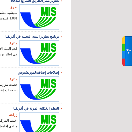
تطوير ممر الطريق السريع أبيدجان
طرق
سيشيد مشروع
1.081 كيلومترًا يربط أبيدجا...
برنامج تطوير البنية التحتية في أفريقيا
متنوع
في إطار برنا
إصلاحات إضافيةلموريشيوس
متنوع
خطت موريشي
إصلاحات إضافي
النظم الغذائية المرنة في أفريقيا
زراعة
اختتم المركز
منتدى إقليميًا