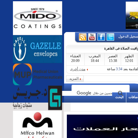
سجيل الدخول
اقبت الصلاة فى القاهرة
الظهر
العصر
المغرب
العشاء
20:09
18:44
15:38
12:01
لقادمة بعد
3:34
ساعة
مدن أخرى
المزيد
اضافات
البحث