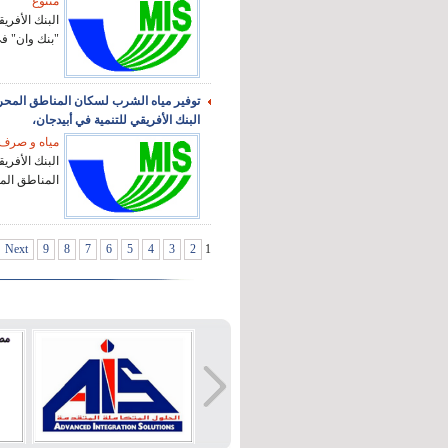
متنوع
"بنك وان" في
توفير مياه الشرب لسكان المناطق المح
البنك الأفريقي للتنمية في أبيدجان،
مياه و صر
المناطق الم
Next
9
8
7
6
5
4
3
2
1