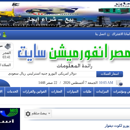
لماذا الاشتراك
اتصل بنا
ت
مو
الفجر
03:41
الصلاة ا
دولار امريكى
اليورو
جنيه استرليني
ريال سعودى
اسعار العملات
10:05 AM
الجمعة 7 أغسطس 2026 / 22 صفر 1448
ض ومؤتمرات
المزايدات
طلبات
السيارات
العقارات
القوانين والقرارات
الخدمات
ال