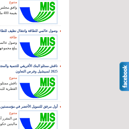
متنوع
وافق مجلس إد
بقيمة 400 مليون أورو ...
وصول عالمي للطاقة وانتقال نظيف للطا
طاقة
وصول عالمي 
يبلغ مجموعها أكث
2025 لسيشيل وفرص التعاون
متنوع
ناقش ممثلو ا
القطرية للبنك
أول مرفق للتمويل الأخضر في مؤسستين م
متنوع
من المقرر أ
ماليتين حكوم