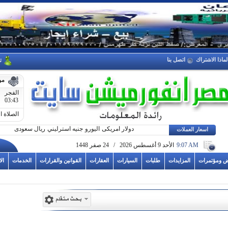
لماذا الاشتراك
اتصل بنا
ت
مو
الفجر
03:43
الصلاة ا
دولار امريكى
اليورو
جنيه استرليني
ريال سعودى
اسعار العملات
9:07 AM
الأحد 9 أغسطس 2026 / 24 صفر 1448
ض ومؤتمرات
المزايدات
طلبات
السيارات
العقارات
القوانين والقرارات
الخدمات
ال