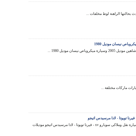
 بحالتها الراهنة لوط مخلفات ...
يارة ميكروباص نيسان موديل 1980 ...
رات ماركات مختلفة ...
بيع عدد 38 سيارة نقل وملاكى سوبارو xv - فيرنا تويوتا - لادا مرسيدس اتيجو موديلات