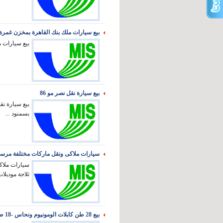
بيع سيارات ملك بنك القاهرة بمخزن غمرة
بيع سيارات م
بيع سيارة نقل نصر مو 86
بسمنود ...
سيارات ملاكى ونقل ماركات مختلفة مرسيدس c180-e180 رينو داستر - شيفرو
ثلاجة موديلات 
بيع 28 طن كابلات الومونيوم ونحاس -18 طن قطع غيار 3.5 طن اصواف - عوازل