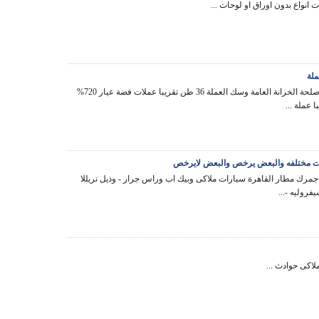
ملة
اولا لصالح مصلحة الخزانة العامة وسك العملة 36 طن تقريبا عملات فضة عيار 720%
ات مختلفه والبعض يرخص والبعض لايرخص
جمرك مطار القاهرة سيارات ملاكى وبيك اب وراس جرار - وذيل تريللا
فروليه -...
لاكى حوادث ...