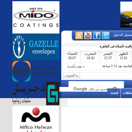
سجيل الدخول
اقبت الصلاة فى القاهرة
الظهر
العصر
المغرب
العشاء
20:07
18:42
15:37
12:01
لقادمة بعد
0:54
ساعة
مدن أخرى
المزيد
اضافات
البحث