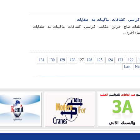
 كراسى - كشافات - ماكينات عد - طفايات
لفات صاج - خزائن - مكاتب - كراسى - كشافات - ماكينات عد - طفايات -
ياء اخرى...
131
130
129
128
127
126
125
124
123
122
1
Last
Ne