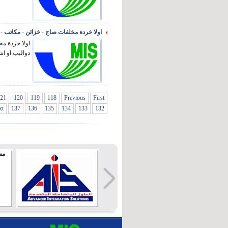
اولا خردة مخلفات صاج - خزائن - مكاتب -
اولا خردة مخ
دواليب او اش
21
120
119
118
Previous
First
xt
137
136
135
134
133
132