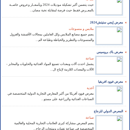
حيث يتضمن أكبر تشكيلة موديلات 2024 وبأسعــار وعروض خاصــة
بالمعــرض فقـط حيث فرصة لمقابلة نخبة مصان...
معرض إيجي ستيتش2024
ملابس و منسوجات
يضم جميع مصانع الملابس وكل العاملين بمجالات الأقمشة والغزول
والمنسوجات والتطريز والخياطة وطباعة الم...
معرض باك بروسيس
صناعة
يشمل احدث آلات ومعدات تصنيع المواد الغذائية والحلويات والمخابز -
الآلات والمعدات اللازمة لإنتاج ال...
معرض فوود افريقيا
أغذية
معرض فوود آفريكا من أكبر المعارض التجارية الدولية المتخصصة في
الصناعات الغذائية والزراعية على مستو...
المعرض الدولي للزجاج
صناعة
يضم المعرض مشاركة كبرى العلامات التجارية المحلية والعالمية
المتخصصة في صناعة تقنيات ومنتجات الزجاج...