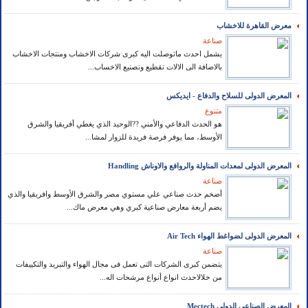
معرض القاهرة للاخشاب
صناعة
يشمل احدث ماتوصلت اليه كبرى شركات الاخشاب ومنتجات الاخشاب
بالاضافة الى الالات تقطيع وتصنيع الاخساب...
المعرض الدولى للسلاح والدفاع - ايديكس
متنوع
هو الحدث الدفاعي والأمني ??الوحيد الذي يغطي أفريقيا والشرق
الأوسط، مما يوفر فرصة فريدة للزوار لمشا...
المعرض الدولى لمعدات المناولة والروافع والاوناش Handling
صناعة
أضخم حدث صناعي علي مستوي مصر والشرق الأوسط وافريقيا والذي
يضم أربعة معارض صناعية كبري وهي معرض ماك...
المعرض الدولى لضواغط الهواء Air Tech
صناعة
يتضمن كبرى الشركات التى تعمل فى مجال الهواء والتبريد والتكييفات
من خلالاحدث انواع أنواع مرشحات اله...
المعرض الصناعى الدولى Mectech