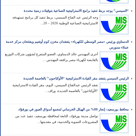
“السيسي” يوجه بربط تنفيذ برامج الاستراتيجية الصناعية بتوقيتات زمنية محددة
وجه الرئيس عبد الفتاح السيسي، بربط تنفيذ كل برنامج تستهدفه
الاستراتيجية الصناعية الوطنية 2026 – 20...
الدستاوي ورئيس «مصر الوسطي للكهرباء» يتفقدان مخزن كوم أوشيم ويفتتحان مركز خدمة
عملاء سنورس
أجرى المهندس خالد الدستاوي، العضو المتفرغ لشؤون شركات التوزيع
بالقابضة لكهرباء مصر يرافقه المهندس ...
الرئيس السيسي يتفقد مقر القيادة الاستراتيجية “الأوكتاجون” بالعاصمة الجديدة
تفقد الرئيس عبدالفتاح السيسي، اليوم، مقر القيادة الاستراتيجية
“الأوكتاجون” بالعاصمة الجديدة. وراف...
محافظ بورسعيد: إنجاز 80% من الهيكل الخرساني لمجمع أسواق العبور في بورفؤاد
تواصل مدينة بورفؤاد، التابعة لمحافظة بورسعيد، تنفيذ عدد من
المشروعات التنموية والخدمية، في مقدمتها...