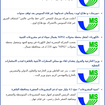
«ميرسك» و«هاباج لويد» يستأنفان خدماتهما عبر قناة السويس بعد توقف سنوات
أعلنت شركة ميرسك للشحن “ثاني خط ملاحي عالمي” استئناف المرور
عبر قناة السويس بالاشتراك مع هاباج-لوي...
«الكهرباء» تُشغل محطة محولات WPS2 بشمال سيناء لدعم مشروعات التنمية
نجحت الشركة المصرية لنقل الكهرباء في وضع الجهد وتشغيل محطة
محولات “WPS2” بجهد 220 ك.ف بمحافظة شمال...
وزيرا الخارجية والبترول يعقدان لقاء مع ممثلي السفارات الأجنبية بالقاهرة لجذب الاستثمارات
النفطية
عقد د. بدر عبد العاطي وزير الخارجية والتعاون الدولي والمصريين
بالخارج والمهندس كريم بدوي وزير البت...
“تنمية المشروعات”: ضخ 4.5 مليار جنيه لدعم المشروعات الصغيرة بمحافظة القاهرة
كشف الرئيس التنفيذي لجهاز تنمية المشروعات المتوسطة والصغيرة
ومتناهية الصغر باسل رحمي، عن قيام جهاز...