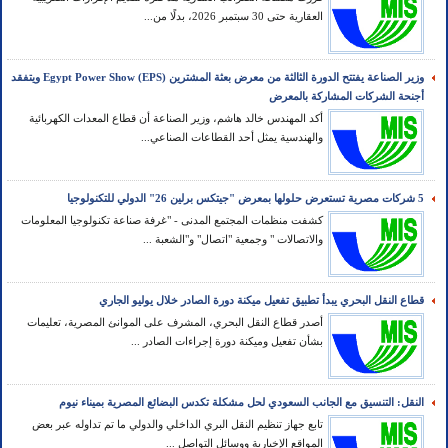
العقارية حتى 30 سبتمبر 2026، بدلًا من...
وزير الصناعة يفتتح الدورة الثالثة من معرض بعثة المشترين Egypt Power Show (EPS) ويتفقد
أجنحة الشركات المشاركة بالمعرض
أكد المهندس خالد هاشم، وزير الصناعة أن قطاع المعدات الكهربائية
والهندسية يمثل أحد القطاعات الصناعي...
5 شركات مصرية تستعرض حلولها بمعرض "جيتكس برلين 26" الدولي للتكنولوجيا
كشفت منظمات المجتمع المدنى - "غرفة صناعة تكنولوجيا المعلومات
والاتصالات " وجمعية "اتصال" و"الشعبة ...
قطاع النقل البحري يبدأ تطبيق تفعيل ميكنة دورة الصادر خلال يوليو الجاري
أصدر قطاع النقل البحري، المشرف على الموانئ المصرية، تعليمات
بشأن تفعيل وميكنة دورة إجراءات الصادر ...
النقل: التنسيق مع الجانب السعودي لحل مشكلة تكدس البضائع المصرية بميناء نيوم
تابع جهاز تنظيم النقل البري الداخلي والدولي ما تم تداوله عبر بعض
المواقع الإخبارية ووسائل التواصل ...