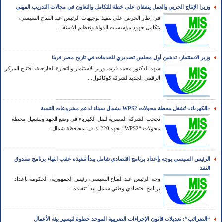
وزيرا الإنتاج الحربي والعمل يتفقان على خطة للتكامل والتعاون في مجالات التدريب المهني
في إطار الحرص على تنفيذ توجيهات الرئيس عبد الفتاح السيسي،
بتكامل جهود مؤسسات الدولة وتعظيم الاستفا...
وزير الاستثمار: تدشين أول مجلس تصديري للخدمات في تاريخ مصر قريبًا
شهد الدكتور محمد فريد، وزير الاستثمار والتجارة الخارجية، افتتاح المركز
الرقمي الجديد لشركة كوكاكول...
«الكهرباء» تُشغل محطة محولات WPS2 بشمال سيناء لدعم مشروعات التنمية
نجحت الشركة المصرية لنقل الكهرباء في وضع الجهد وتشغيل محطة
محولات “WPS2” بجهد 220 ك.ف بمحافظة شمال...
الرئيس السيسي يوجه بإعداد برنامج اقتصادي شامل يبدأ تنفيذه عقب انتهاء برنامج صندوق
النقد
وجه الرئيس عبد الفتاح السيسي، رئيس الجمهورية، الحكومة بإعداد
برنامج اقتصادي وطني شامل يبدأ تنفيذه ...
“الضرائب”: تعديلات قانون الإجراءات الضريبية الموحد خطوة لتيسير بيئة الأعمال