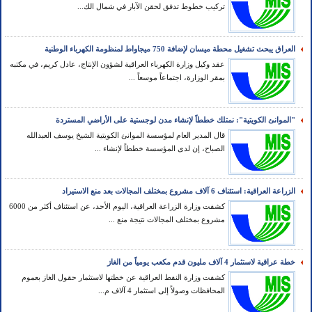
تركيب خطوط تدفق لحقن الآبار في شمال الك...
العراق يبحث تشغيل محطة ميسان لإضافة 750 ميجاواط لمنظومة الكهرباء الوطنية
عقد وكيل وزارة الكهرباء العراقية لشؤون الإنتاج، عادل كريم، في مكتبه
بمقر الوزارة، اجتماعاً موسعاً ...
"الموانئ الكويتية": نمتلك خططاً لإنشاء مدن لوجستية على الأراضي المستردة
قال المدير العام لمؤسسة الموانئ الكويتية الشيخ يوسف العبدالله
الصباح، إن لدى المؤسسة خططاً لإنشاء ...
الزراعة العراقية: استئناف 6 آلاف مشروع بمختلف المجالات بعد منع الاستيراد
كشفت وزارة الزراعة العراقية، اليوم الأحد، عن استئناف أكثر من 6000
مشروع بمختلف المجالات نتيجة منع ...
خطة عراقية لاستثمار 4 آلاف مليون قدم مكعب يومياً من الغاز
كشفت وزارة النفط العراقية عن خطتها لاستثمار حقول الغاز بعموم
المحافظات وصولاً إلى استثمار 4 آلاف م...