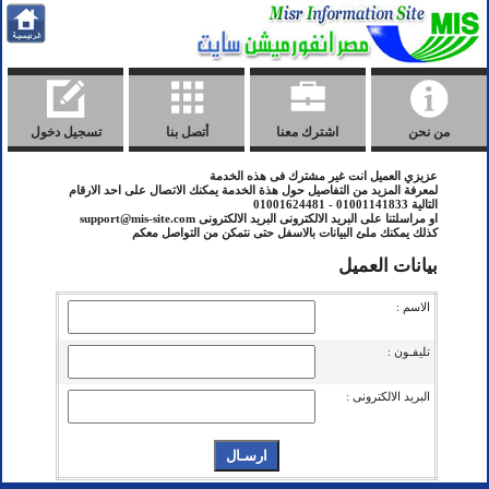
من نحن
اشترك معنا
أتصل بنا
تسجيل دخول
عزيزي العميل انت غير مشترك فى هذه الخدمة
لمعرفة المزيد من التفاصيل حول هذة الخدمة يمكنك الاتصال على احد الارقام
التالية 01001141833 - 01001624481
او مراسلتنا على البريد الالكترونى البريد الالكترونى support@mis-site.com
كذلك يمكنك ملئ البيانات بالاسفل حتى نتمكن من التواصل معكم
بيانات العميل
الاسم :
تليفـون :
البريد الالكترونى :